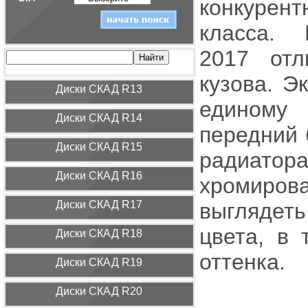
конкурент
класса. 
2017 отл
кузова. Э
Диcки СКАД R13
единому
Диcки СКАД R14
передний 
Диcки СКАД R15
радиато
Диcки СКАД R16
хромиров
Диcки СКАД R17
выглядет
цвета, в 
Диcки СКАД R18
оттенка.
Диcки СКАД R19
Диcки СКАД R20