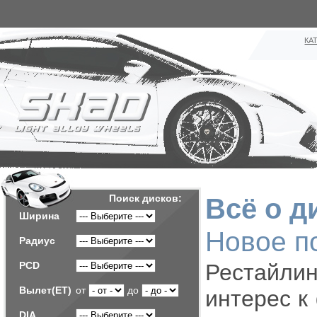
КА
Поиск дисков:
Всё о д
Ширина
Новое по
Радиус
PCD
Рестайлин
Вылет(ET)
от
до
интерес к
DIA