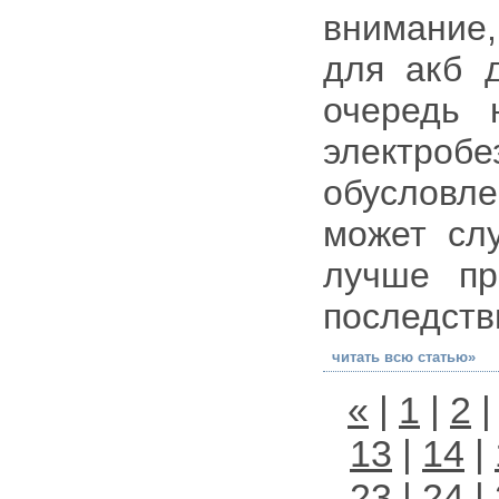
внимание
для акб д
очередь 
электроб
обусловл
может слу
лучше пр
последств
читать всю статью»
«
|
1
|
2
13
|
14
|
23
|
24
|