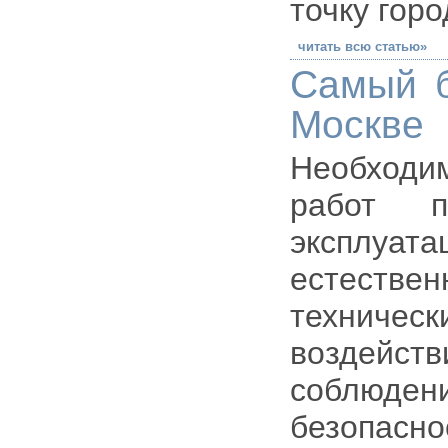
точку гор
читать всю статью»
Самый б
Москве
Необход
работ п
эксплуат
естествен
техничес
воздейс
соблюд
безопас