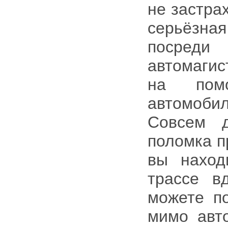
не застра
серьёзная
посред
автомагис
на пом
автомобил
Совсем д
поломка п
вы наход
трассе в
можете п
мимо авто