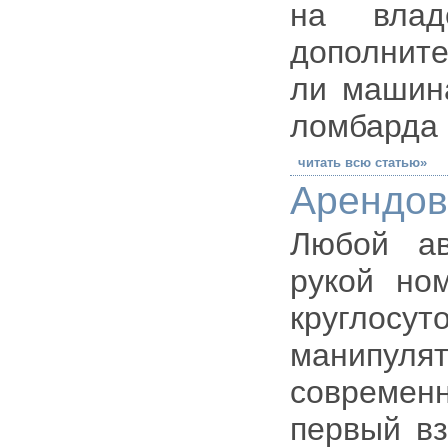
на влад
дополните
ли машина
ломбарда
читать всю статью»
Арендов
Любой ав
рукой но
круглосут
манипулят
современ
первый вз