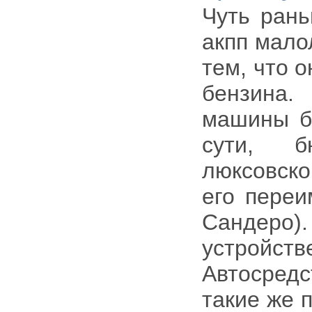
Чуть рань
акпп мало
тем, что 
бензина.
машины бо
сути, б
люксовск
его переи
Сандеро
устройс
Автосред
такие же 