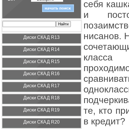
себя кашк
и пост
позаимст
нисанов. 
Диcки СКАД R13
сочетающ
Диcки СКАД R14
класса
Диcки СКАД R15
проходимо
Диcки СКАД R16
сравнива
Диcки СКАД R17
однокла
подчеркив
Диcки СКАД R18
те, кто п
Диcки СКАД R19
в кредит?
Диcки СКАД R20