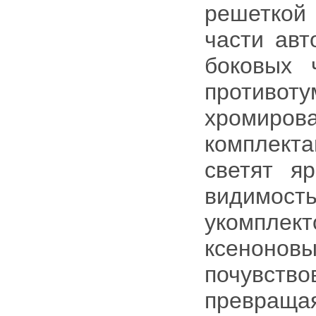
решеткой
части авт
боковых 
противо
хромиро
комплекта
светят я
видимос
укомпле
ксеноно
почувст
превращ