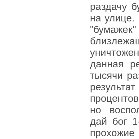
раздачу б
на улице.
"бумаж
близлежащ
уничтоже
данная р
тысячи ра
результа
процентов
но воспо
дай бог 1
прохожи