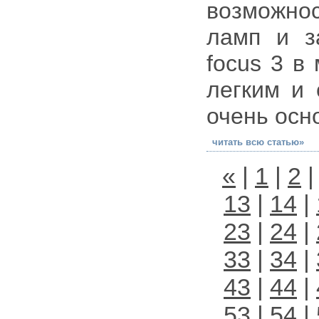
возможно
ламп и з
focus 3 в
легким и 
очень осн
читать всю статью»
«
|
1
|
2
13
|
14
|
23
|
24
|
33
|
34
|
43
|
44
|
53
|
54
|