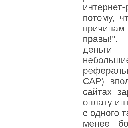
интерне
потому, ч
причинам.
правы!".
деньги 
небольш
реферальн
САР) впо
сайтах за
оплату ин
с одного 
менее б