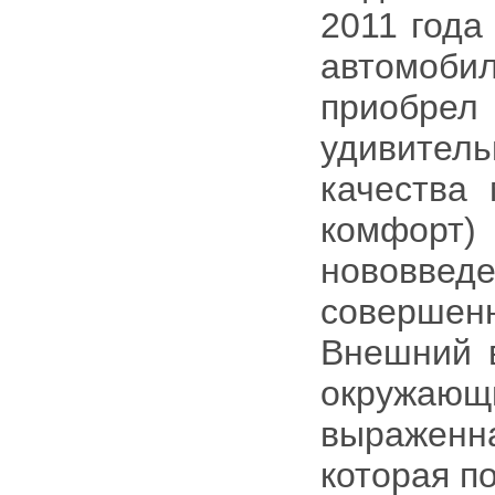
2011 года
автомоб
приобрел
удивите
качества
комфор
нововведе
соверше
Внешний в
окружающи
выражен
которая п