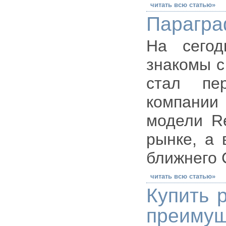
читать всю статью»
Параграф
На сегод
знакомы с
стал пе
компании
модели R
рынке, а 
ближнего 
читать всю статью»
Купить 
преимущ