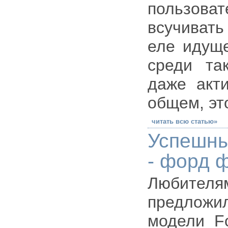
пользова
всучивать
еле идуще
среди та
даже акти
общем, эт
читать всю статью»
Успешны
- форд ф
Любителям
предложи
модели Fo