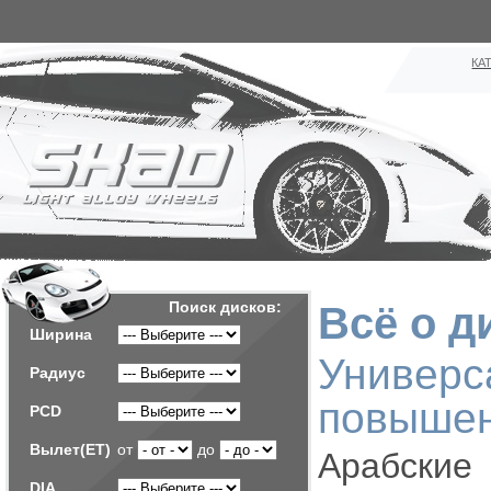
КА
Поиск дисков:
Всё о д
Ширина
Универс
Радиус
повышен
PCD
Вылет(ET)
от
до
Арабские
DIA