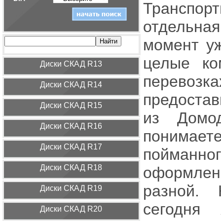
Транспор
отдельная
момент уж
целые ко
Диcки СКАД R13
перево
Диcки СКАД R14
предоста
Диcки СКАД R15
из Домо
Диcки СКАД R16
понимает
Диcки СКАД R17
пойманн
Диcки СКАД R18
оформлен
разной. 
Диcки СКАД R19
сегодня
Диcки СКАД R20