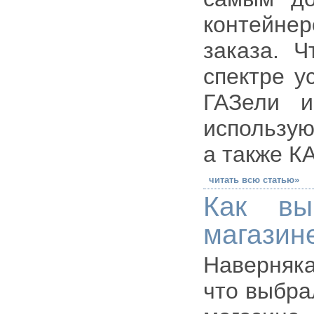
контейне
заказа. Ч
спектре у
ГАЗели и
использую
а также К
читать всю статью»
Как вы
магазин
Наверняка
что выбра