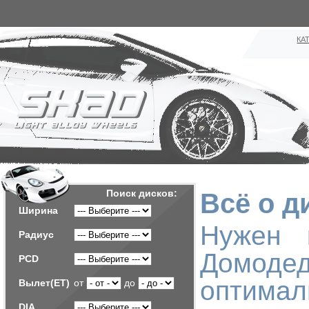
КА
Поиск дисков:
Всё о д
Ширина
Нужен 
Радиус
Домоде
PCD
оптимал
Вылет(ET)
от
до
DIA