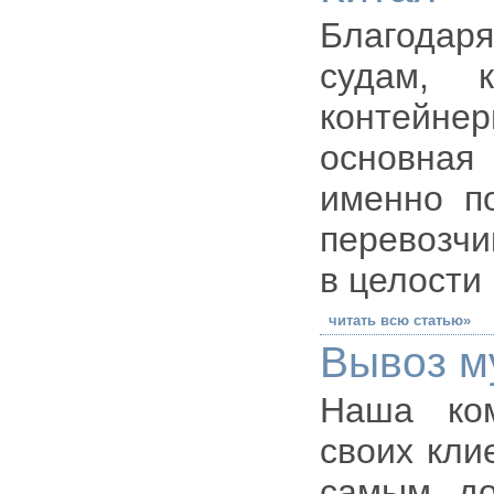
Благодар
судам, 
контейне
основная
именно по
перевозчи
в целости
читать всю статью»
Вывоз м
Наша ко
своих кли
самым до