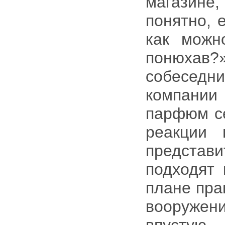
магазине,
понятно, 
как можн
понюхав?
собеседн
компании
парфюм се
реакции 
представ
подходят 
плане пра
вооружен