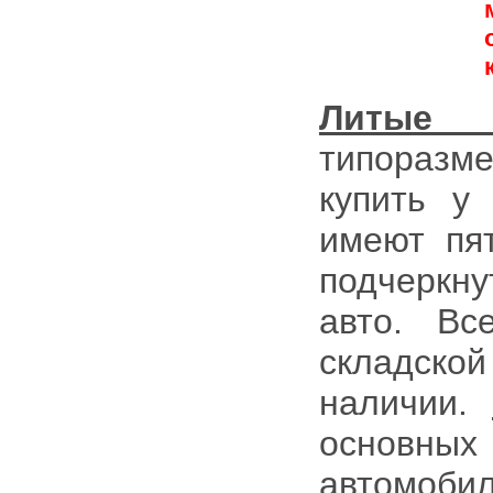
Литые 
типораз
купить у
имеют пя
подчеркн
авто. Вс
складск
наличии.
основны
автомоб