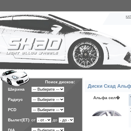
КА
Поиск дисков:
Диски Скад Альф
Ширина
Альфа сел�
Радиус
PCD
Вылет(ET)
от
до
DIA