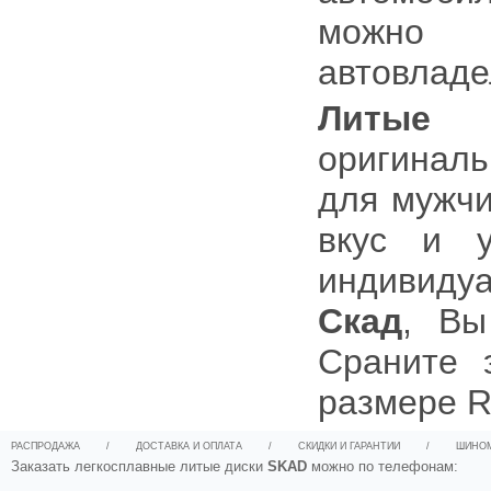
можно 
автовладе
Литые
оригиналь
для мужчи
вкус и 
индивиду
Скад
, Вы
Сраните 
размере R
РАСПРОДАЖА
/
ДОСТАВКА И ОПЛАТА
/
СКИДКИ И ГАРАНТИИ
/
ШИНО
Заказать легкосплавные литые диски
SKAD
можно по телефонам: