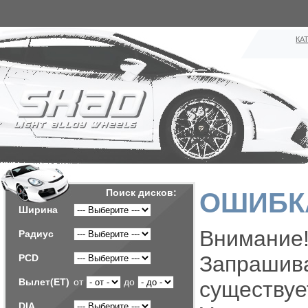
КА
Поиск дисков:
ОШИБКА
Ширина
Внимание!
Радиус
Запраш
PCD
Вылет(ET)
от
до
существуе
DIA