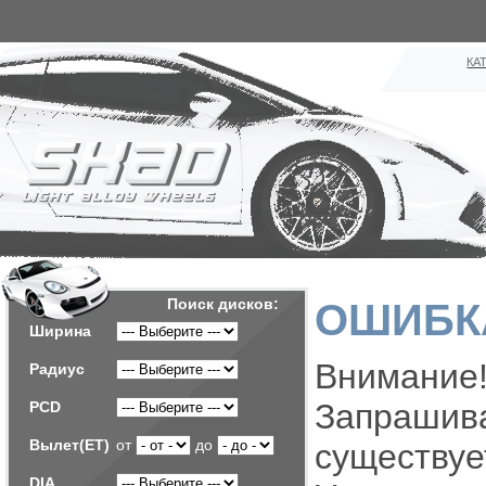
КА
Поиск дисков:
ОШИБКА
Ширина
Внимание!
Радиус
Запраш
PCD
Вылет(ET)
от
до
существуе
DIA