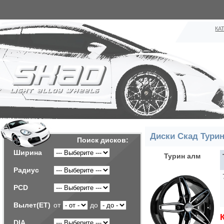
КА
Диски Скад Турин
Поиск дисков:
Ширина
Турин алм
Радиус
PCD
Вылет(ET)
от
до
DIA