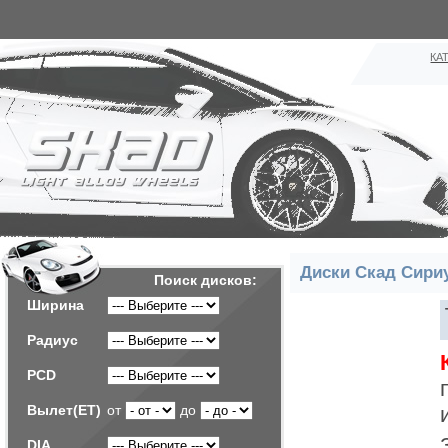
КА
Диски Скад Сири
Поиск дисков:
Ширина
Радиус
PCD
Вылет(ET)
от
до
DIA