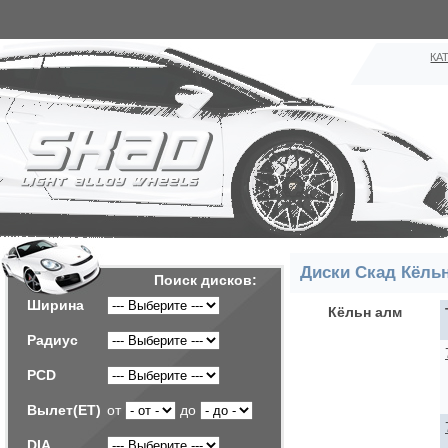
КА
Диски Скад Кёль
Поиск дисков:
Ширина
Кёльн алм
Радиус
PCD
Вылет(ET)
от
до
DIA