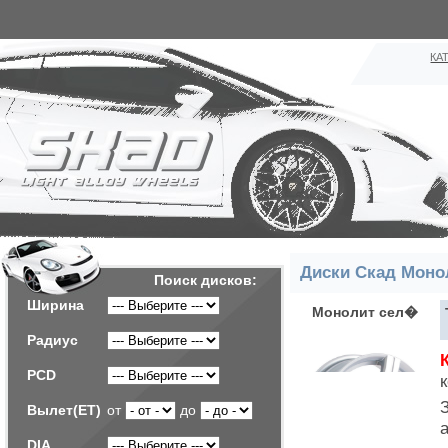
КА
Диски Скад Моно
Поиск дисков:
Ширина
Монолит сел�
Радиус
PCD
Вылет(ET)
от
до
DIA