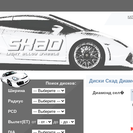
КА
Диски Скад Диам
Поиск дисков:
Ширина
Диамонд сел�
Радиус
PCD
Вылет(ET)
от
до
DIA