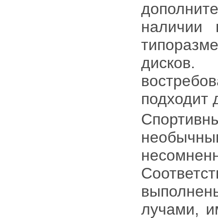
дополните
наличии 
типоразм
дисков
востреб
подходит 
Спортив
необычн
несомнен
Соответ
выполнен
лучами, и