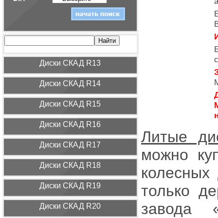
И
Диcки СКАД R13
Диcки СКАД R14
Диcки СКАД R15
Диcки СКАД R16
Литые ди
Диcки СКАД R17
можно ку
Диcки СКАД R18
колесных 
Диcки СКАД R19
только д
завода 
Диcки СКАД R20