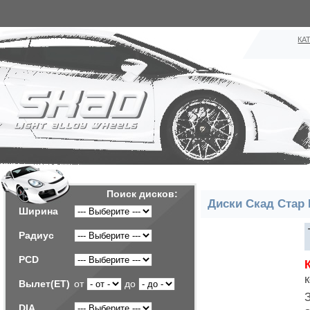
КА
Поиск дисков:
Диски Скад Стар 
Ширина
Радиус
PCD
Вылет(ET)
от
до
DIA