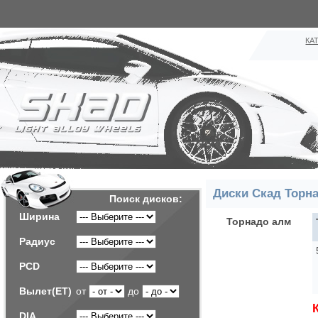
КА
Диски Скад Торн
Поиск дисков:
Ширина
Торнадо алм
Радиус
PCD
Вылет(ET)
от
до
DIA