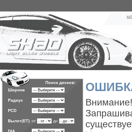
КА
Поиск дисков:
ОШИБКА
Ширина
Внимание!
Радиус
Запраш
PCD
Вылет(ET)
от
до
существуе
DIA